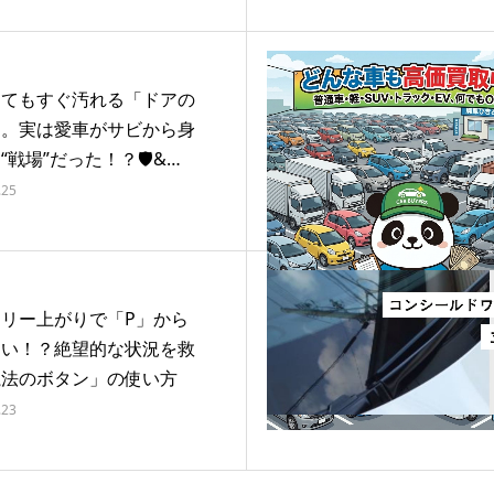
してもすぐ汚れる「ドアの
」。実は愛車がサビから身
“戦場”だった！？🛡&…
.25
リー上がりで「P」から
ない！？絶望的な状況を救
魔法のボタン」の使い方
.23