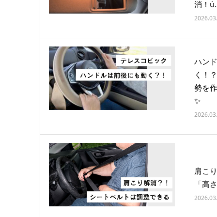
消！ὐ
2026.03
ハン
く！
勢を作
✨
2026.03
肩こ
「高
2026.03