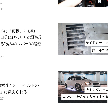
…
.31
ドルは「前後」にも動
？自分にぴったりの運転姿
る“魔法のレバー”の秘密
.29
り解消？シートベルトの
さ」は変えられる！
.27