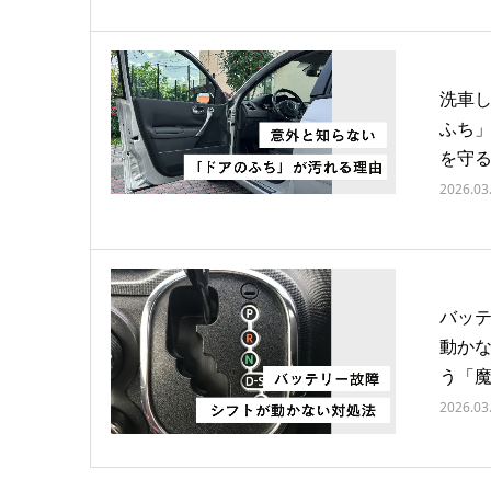
洗車
ふち
を守る
2026.03
バッテ
動か
う「
2026.03