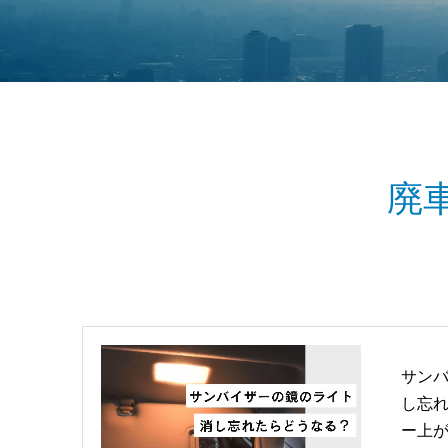
廃
サン
し忘
ー上