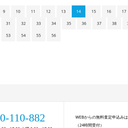
9
10
11
12
13
14
15
16
17
31
32
33
34
35
36
37
38
53
54
55
56
0-110-882
WEBからの無料査定申込み
（24時間受付）