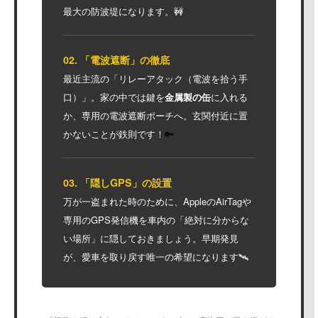
最大の防波堤になります。🚧
02. 「電波遮断」の徹底
最近主流の「リレーアタック（電波を拾う手
口）」。家の中では鍵を
金属製の缶
に入れる
か、専用の電波遮断ポーチへ。玄関付近に置
かないことが鉄則です！
🔑
03. 「隠しGPS」の設置
万が一盗まれた時のために、AppleのAirTagや
専用のGPS発信機を車内の「絶対に分からな
い場所」に隠しておきましょう。早期発見
が、愛車を取り戻す唯一の希望になります🛰️