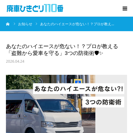
ーム
お知らせ
あなたのハイエースが危ない！？プロが教え…
廃車･事故車の買取
プレゼントキャンペーン
あなたのハイエースが危ない！？プロが教える
「盗難から愛車を守る」3つの防衛術🛡️✨
無料査定
2026.04.24
お役立ち情報
お知らせ
会社概要
お問い合わせ