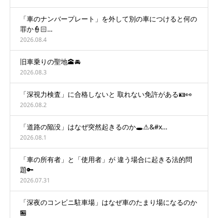
「車のナンバープレート」を外して別の車につけると何の
罪か👮🏻…
2026.08.4
旧車乗りの聖地🕋🚘
2026.08.3
「深視力検査」に合格しないと 取れない免許がある🪪👀
2026.08.2
「道路の陥没」はなぜ突然起きるのか🕳️⚠&#x…
2026.08.1
「車の所有者」と「使用者」が 違う場合に起きる法的問
題🔑
2026.07.31
「深夜のコンビニ駐車場」はなぜ車のたまり場になるのか
🏪