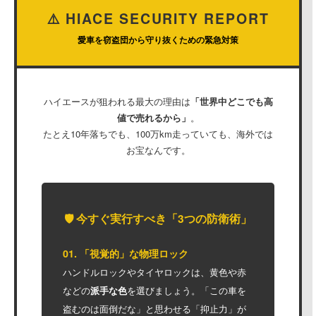
⚠️ HIACE SECURITY REPORT
愛車を窃盗団から守り抜くための緊急対策
ハイエースが狙われる最大の理由は
「世界中どこでも高
値で売れるから」
。
たとえ10年落ちでも、100万km走っていても、海外では
お宝なんです。
🛡️ 今すぐ実行すべき「3つの防衛術」
01. 「視覚的」な物理ロック
ハンドルロックやタイヤロックは、黄色や赤
などの
派手な色
を選びましょう。「この車を
盗むのは面倒だな」と思わせる「抑止力」が