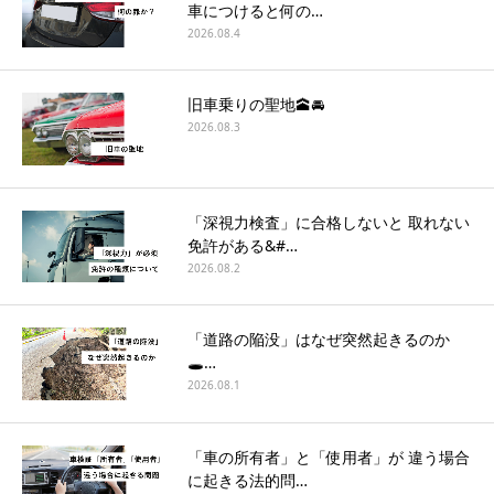
車につけると何の…
2026.08.4
旧車乗りの聖地🕋🚘
2026.08.3
「深視力検査」に合格しないと 取れない
免許がある&#…
2026.08.2
「道路の陥没」はなぜ突然起きるのか
🕳…
2026.08.1
「車の所有者」と「使用者」が 違う場合
に起きる法的問…