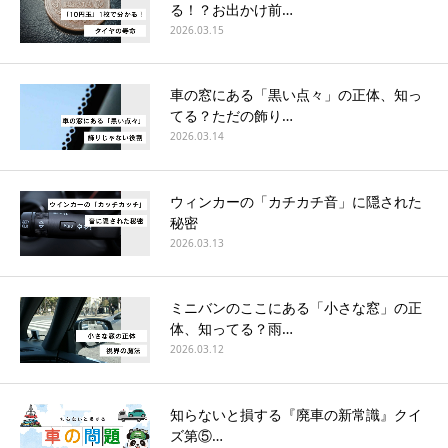
る！？お出かけ前…
2026.03.15
車の窓にある「黒い点々」の正体、知っ
てる？ただの飾り…
2026.03.14
ウィンカーの「カチカチ音」に隠された
秘密
2026.03.13
ミニバンのここにある「小さな窓」の正
体、知ってる？雨…
2026.03.12
知らないと損する『廃車の新常識』クイ
ズ第⑤…