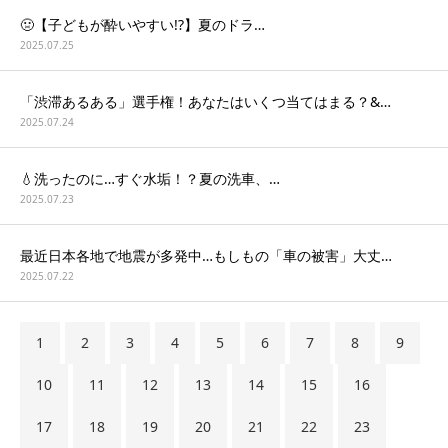
🤢【子どもが酔いやすい!?】夏のドラ…
2025.07.25
「渋滞あるある」選手権！あなたはいくつ当てはまる？&…
2025.07.24
💧洗ったのに…すぐ水垢！？夏の洗車、…
2025.07.23
最近日本各地で地震が多発中…もしもの「車の被害」大丈…
2025.07.22
1
2
3
4
5
6
7
8
9
10
11
12
13
14
15
16
17
18
19
20
21
22
23