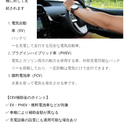
種に対して支
給されます
電気自動
車（EV）
バッテリ
ーを充電して走行する完全な電気自動車。
プラグインハイブリッド車（PHEV）
電気とガソリン両方の動力を併用する車。外部充電可能なバッテ
リーを搭載しており、一定距離は電気だけで走行できます。
燃料電池車（FCV）
水素を使って電気を発生させる車です。
【CEV補助金のポイント】
✅ EV・PHEV・燃料電池車などが対象
✅ 車種により補助金額が異なる
✅ 充電設備の設置にも適用可能な場合あり