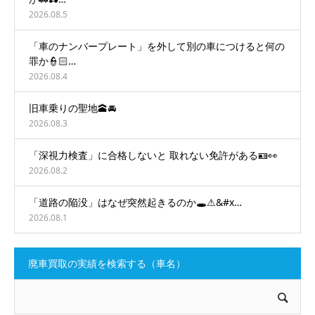
2026.08.5
「車のナンバープレート」を外して別の車につけると何の
罪か👮🏻…
2026.08.4
旧車乗りの聖地🕋🚘
2026.08.3
「深視力検査」に合格しないと 取れない免許がある🪪👀
2026.08.2
「道路の陥没」はなぜ突然起きるのか🕳️⚠&#x…
2026.08.1
廃車買取の実績を検索する（車名）