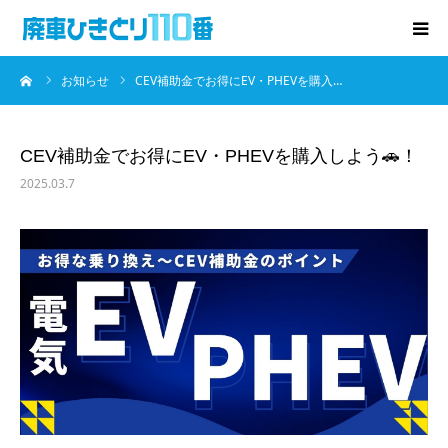
ーム
お知らせ
CEV補助金でお得にEV・PHEVを購入…
廃車･事故車の買取
プレゼントキャンペーン
CEV補助金でお得にEV・PHEVを購入しよう🚗！
2025.03.7
無料査定
お役立ち情報
お知らせ
会社概要
お問い合わせ