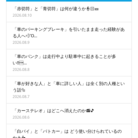
「赤切符」と「青切符」は何が違うか👮🏻🎫
2026.08.10
「車のパーキングブレーキ」を引いたまま走った経験があ
る人へ💨Ὂ…
2026.08.9
「車のパンク」は走行中より駐車中に起きることが多
い‼️…
2026.08.8
「車が好きな人」と「車に詳しい人」は全く別の人種とい
う話🔩
2026.08.7
「カーステレオ」はどこへ消えたのか📻🎵
2026.08.6
「白バイ」と「パトカー」は どう使い分けられているの
か🚓🛵…