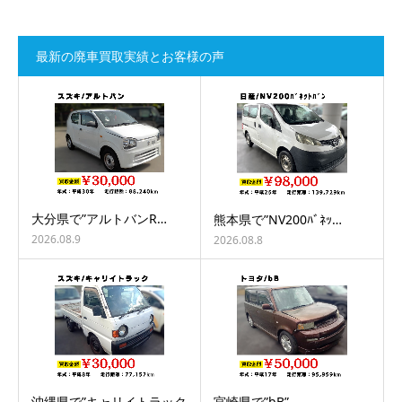
最新の廃車買取実績とお客様の声
大分県で”アルトバンR…
熊本県で”NV200ﾊﾞﾈｯ…
2026.08.9
2026.08.8
沖縄県で”キャリイトラック
宮崎県で”bB”…