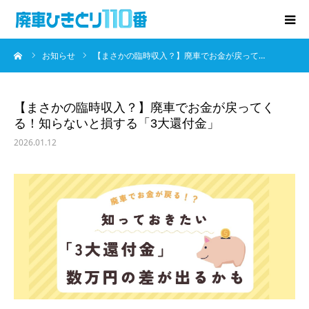
ーム
お知らせ
【まさかの臨時収入？】廃車でお金が戻って…
廃車･事故車の買取
プレゼントキャンペーン
【まさかの臨時収入？】廃車でお金が戻ってく
る！知らないと損する「3大還付金」
無料査定
2026.01.12
お役立ち情報
お知らせ
会社概要
お問い合わせ