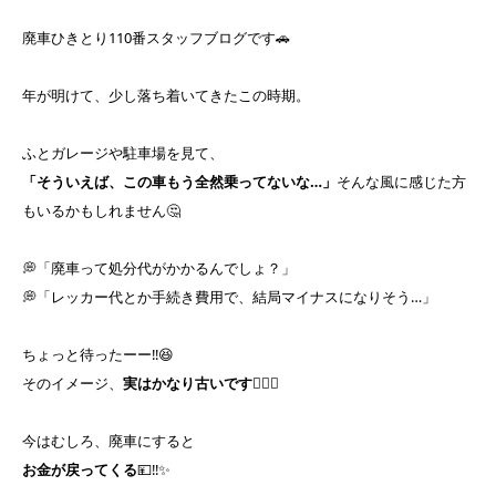
廃車ひきとり110番スタッフブログです🚗
年が明けて、少し落ち着いてきたこの時期。
ふとガレージや駐車場を見て、
「そういえば、この車もう全然乗ってないな…」
そんな風に感じた方
もいるかもしれません🤔
💭「廃車って処分代がかかるんでしょ？」
💭「レッカー代とか手続き費用で、結局マイナスになりそう…」
ちょっと待ったーー‼️😆
そのイメージ、
実はかなり古いです☝🏻✨
今はむしろ、廃車にすると
お金が戻ってくる
💴‼️✨