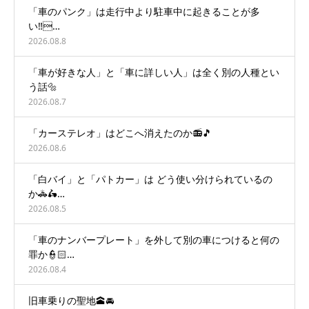
「車のパンク」は走行中より駐車中に起きることが多
い‼️…
2026.08.8
「車が好きな人」と「車に詳しい人」は全く別の人種とい
う話🔩
2026.08.7
「カーステレオ」はどこへ消えたのか📻🎵
2026.08.6
「白バイ」と「パトカー」は どう使い分けられているの
か🚓🛵…
2026.08.5
「車のナンバープレート」を外して別の車につけると何の
罪か👮🏻…
2026.08.4
旧車乗りの聖地🕋🚘