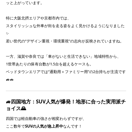
ッと上がっています。
特に大阪北摂エリアや京都市内では、
スタイリッシュな外車が街を走る姿をよく見かけるようになりました
✨
若い世代の“デザイン重視・環境重視”の志向が反映されていますね。
一方、滋賀や奈良では「車がないと生活できない」地域特性から、
1世帯あたりの保有台数が1.5台を超えるケースも。
ベッドタウンエリアでは“通勤用＋ファミリー用”の2台持ちが主流です
🚙🚗
🚙四国地方：SUV人気が爆発！地形に合った実用派チ
ョイス🌄
四国では軽自動車の強さが相変わらずですが、
ここ数年で
SUVの人気が急上昇中
なんです！