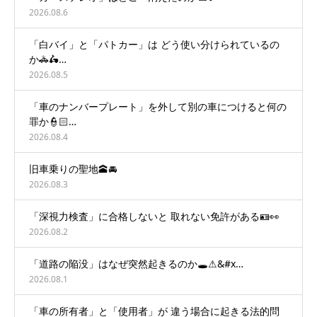
2026.08.6
「白バイ」と「パトカー」は どう使い分けられているの
か🚓🛵…
2026.08.5
「車のナンバープレート」を外して別の車につけると何の
罪か👮🏻…
2026.08.4
旧車乗りの聖地🕋🚘
2026.08.3
「深視力検査」に合格しないと 取れない免許がある🪪👀
2026.08.2
「道路の陥没」はなぜ突然起きるのか🕳️⚠&#x…
2026.08.1
「車の所有者」と「使用者」が 違う場合に起きる法的問