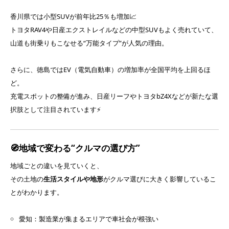
香川県では小型SUVが前年比25％も増加📈
トヨタRAV4や日産エクストレイルなどの中型SUVもよく売れていて、
山道も街乗りもこなせる“万能タイプ”が人気の理由。
さらに、徳島ではEV（電気自動車）の増加率が全国平均を上回るほ
ど。
充電スポットの整備が進み、日産リーフやトヨタbZ4Xなどが新たな選
択肢として注目されています⚡
🧭地域で変わる“クルマの選び方”
地域ごとの違いを見ていくと、
その土地の
生活スタイルや地形
がクルマ選びに大きく影響しているこ
とがわかります。
愛知：製造業が集まるエリアで車社会が根強い