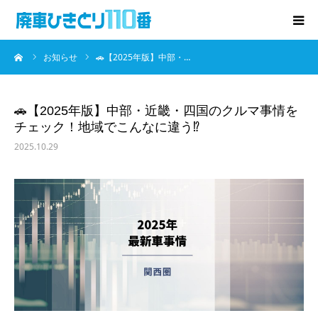
ーム
お知らせ
🚗【2025年版】中部・…
廃車･事故車の買取
プレゼントキャンペーン
🚗【2025年版】中部・近畿・四国のクルマ事情を
チェック！地域でこんなに違う⁉️
無料査定
2025.10.29
お役立ち情報
お知らせ
会社概要
お問い合わせ