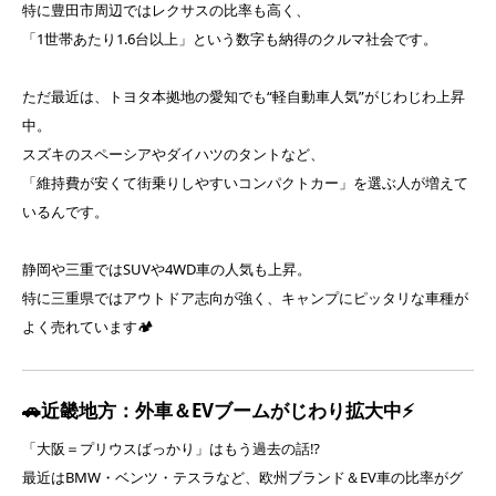
特に豊田市周辺ではレクサスの比率も高く、
「1世帯あたり1.6台以上」という数字も納得のクルマ社会です。
ただ最近は、トヨタ本拠地の愛知でも“軽自動車人気”がじわじわ上昇
中。
スズキのスペーシアやダイハツのタントなど、
「維持費が安くて街乗りしやすいコンパクトカー」を選ぶ人が増えて
いるんです。
静岡や三重ではSUVや4WD車の人気も上昇。
特に三重県ではアウトドア志向が強く、キャンプにピッタリな車種が
よく売れています🏕️
🚗近畿地方：外車＆EVブームがじわり拡大中⚡
「大阪＝プリウスばっかり」はもう過去の話⁉️
最近はBMW・ベンツ・テスラなど、欧州ブランド＆EV車の比率がグ