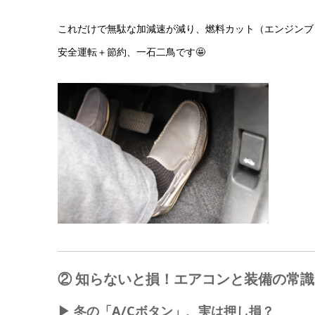
これだけで無駄な加減速が減り、燃料カット（エンジンブ
安全運転＋節約、一石二鳥です🤩
② 知らないと損！エアコンと装備の常識
▶ 冬の「A/Cボタン」、実は押し損？