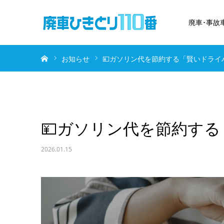
廃車･事故
ホーム
お知らせ
💴ガソリン代を節約する「賢いドライ
💴ガソリン代を節約す
2026.01.15