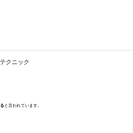
転テクニック
わる
と言われています。