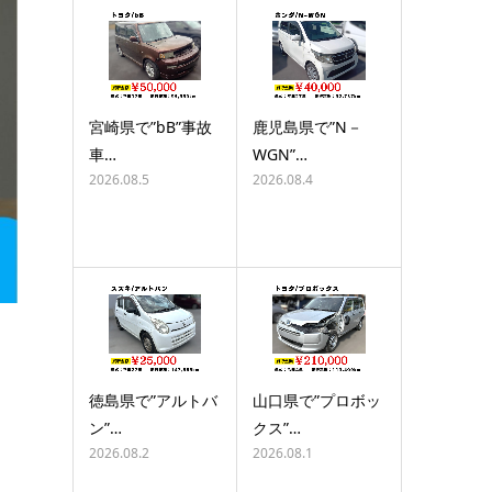
宮崎県で”bB”事故
鹿児島県で”N－
車…
WGN”…
2026.08.5
2026.08.4
徳島県で”アルトバ
山口県で”プロボッ
ン”…
クス”…
2026.08.2
2026.08.1