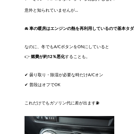
意外と知られていませんが…
🚘
車の暖房はエンジンの熱を再利用しているので基本タダ
なのに、冬でもA/CボタンをONにしていると
👉
燃費が約12％悪化
することも。
✔ 曇り取り・除湿が必要な時だけA/Cオン
✔ 普段はオフでOK
これだけでもガソリン代に差が出ます⛽