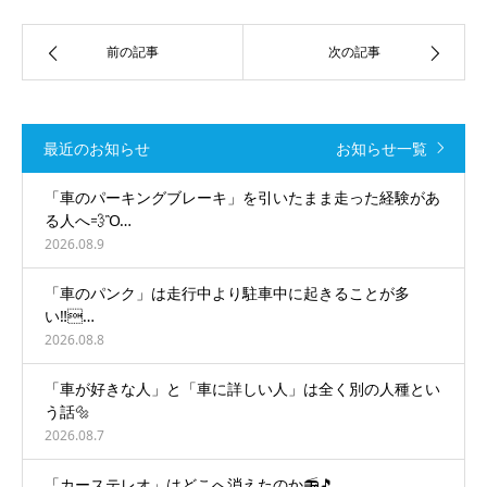
前の記事
次の記事
最近のお知らせ
お知らせ一覧
「車のパーキングブレーキ」を引いたまま走った経験があ
る人へ💨Ὂ…
2026.08.9
「車のパンク」は走行中より駐車中に起きることが多
い‼️…
2026.08.8
「車が好きな人」と「車に詳しい人」は全く別の人種とい
う話🔩
2026.08.7
「カーステレオ」はどこへ消えたのか📻🎵