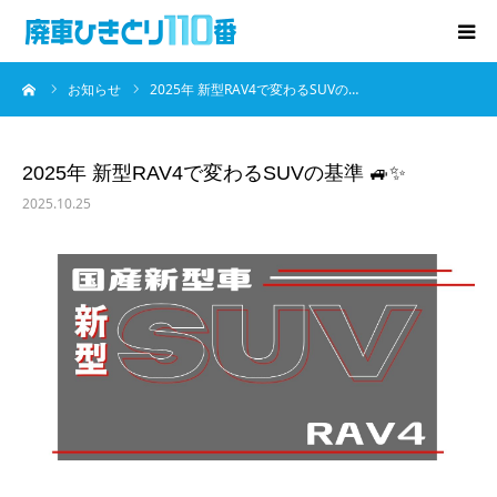
ーム
お知らせ
2025年 新型RAV4で変わるSUVの…
廃車･事故車の買取
プレゼントキャンペーン
2025年 新型RAV4で変わるSUVの基準 🚙✨
2025.10.25
無料査定
お役立ち情報
お知らせ
会社概要
お問い合わせ