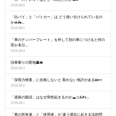
2026.08.6
「白バイ」と「パトカー」は どう使い分けられているの
か🚓🛵…
2026.08.5
「車のナンバープレート」を外して別の車につけると何の
罪か👮🏻…
2026.08.4
旧車乗りの聖地🕋🚘
2026.08.3
「深視力検査」に合格しないと 取れない免許がある🪪👀
2026.08.2
「道路の陥没」はなぜ突然起きるのか🕳️⚠&#x…
2026.08.1
「車の所有者」と「使用者」が 違う場合に起きる法的問