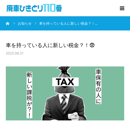
ーム
お知らせ
車を持っている人に新しい税金？！…
廃車･事故車の買取
プレゼントキャンペーン
車を持っている人に新しい税金？！😨
2025.08.31
無料査定
お役立ち情報
お知らせ
会社概要
お問い合わせ