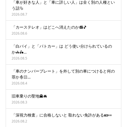
「車が好きな人」と「車に詳しい人」は全く別の人種とい
う話🔩
2026.08.7
「カーステレオ」はどこへ消えたのか📻🎵
2026.08.6
「白バイ」と「パトカー」は どう使い分けられているの
か🚓🛵…
2026.08.5
「車のナンバープレート」を外して別の車につけると何の
罪か👮🏻…
2026.08.4
旧車乗りの聖地🕋🚘
2026.08.3
「深視力検査」に合格しないと 取れない免許がある🪪👀
2026.08.2