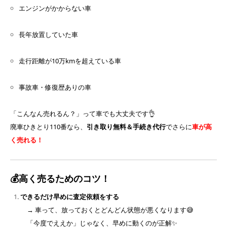
エンジンがかからない車
長年放置していた車
走行距離が10万kmを超えている車
事故車・修復歴ありの車
「こんなん売れるん？」って車でも大丈夫です👌
廃車ひきとり110番なら、
引き取り無料＆手続き代行
でさらに
車が高
く売れる！
💰高く売るためのコツ！
できるだけ早めに査定依頼をする
→ 車って、放っておくとどんどん状態が悪くなります😅
「今度でええか」じゃなく、早めに動くのが正解✨