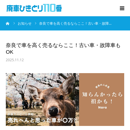
ーム
お知らせ
奈良で車を高く売るならここ！古い車・故障…
廃車･事故車の買取
プレゼントキャンペーン
奈良で車を高く売るならここ！古い車・故障車も
OK
無料査定
2025.11.12
お役立ち情報
お知らせ
会社概要
お問い合わせ