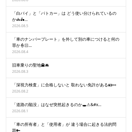
「白バイ」と「パトカー」は どう使い分けられているの
か🚓🛵…
2026.08.5
「車のナンバープレート」を外して別の車につけると何の
罪か👮🏻…
2026.08.4
旧車乗りの聖地🕋🚘
2026.08.3
「深視力検査」に合格しないと 取れない免許がある🪪👀
2026.08.2
「道路の陥没」はなぜ突然起きるのか🕳️⚠&#x…
2026.08.1
「車の所有者」と「使用者」が 違う場合に起きる法的問
題🔑