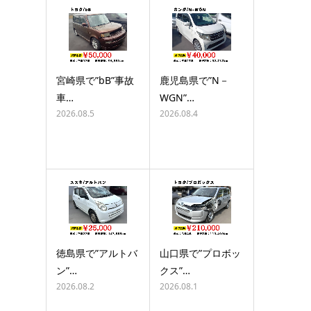
宮崎県で”bB”事故
鹿児島県で”N－
車…
WGN”…
2026.08.5
2026.08.4
徳島県で”アルトバ
山口県で”プロボッ
ン”…
クス”…
2026.08.2
2026.08.1