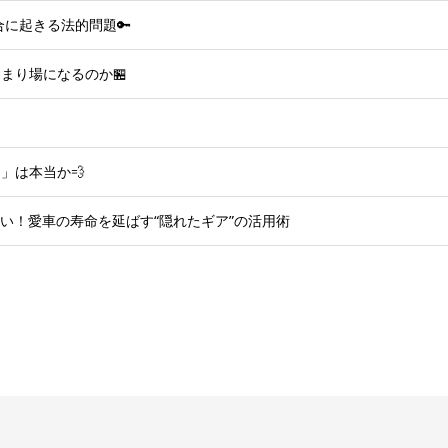
に起きる法的問題🔑
まり場になるのか🏪
」は本当か💨
い！愛車の寿命を延ばす“隠れたギア”の活用術