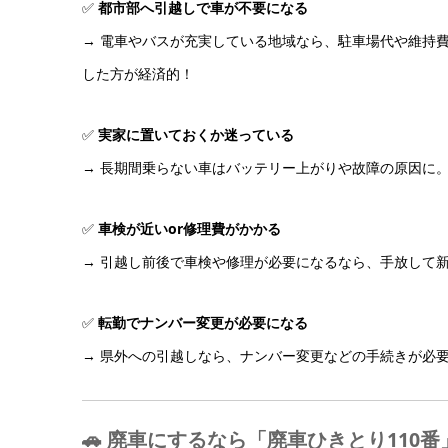
✅
都市部へ引越しで車が不要になる
→ 電車やバスが充実している地域なら、駐車場代や維持
した方が経済的！
✅
実家に置いておくか迷っている
→ 長期間乗らない車はバッテリー上がりや故障の原因に
✅
車検が近いor修理費がかかる
→ 引越し前後で車検や修理が必要になるなら、手放して
✅
転勤でナンバー変更が必要になる
→ 県外への引越しなら、ナンバー変更などの手続きが必
🚗
廃車にするなら「廃車ひきとり110番