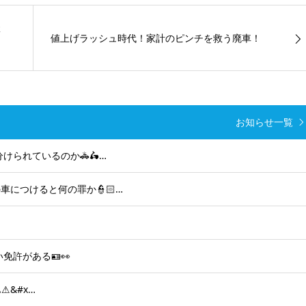
体
値上げラッシュ時代！家計のピンチを救う廃車！
お知らせ一覧
けられているのか🚓🛵…
につけると何の罪か👮🏻…
免許がある🪪👀
⚠&#x…