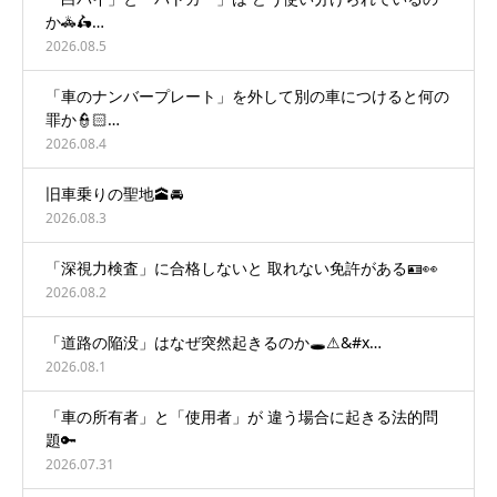
か🚓🛵…
2026.08.5
「車のナンバープレート」を外して別の車につけると何の
罪か👮🏻…
2026.08.4
旧車乗りの聖地🕋🚘
2026.08.3
「深視力検査」に合格しないと 取れない免許がある🪪👀
2026.08.2
「道路の陥没」はなぜ突然起きるのか🕳️⚠&#x…
2026.08.1
「車の所有者」と「使用者」が 違う場合に起きる法的問
題🔑
2026.07.31