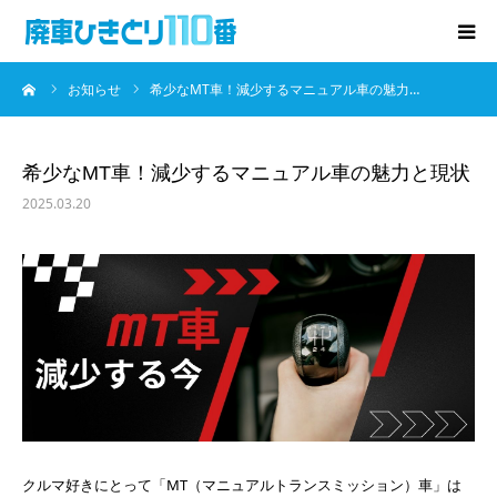
ーム
お知らせ
希少なMT車！減少するマニュアル車の魅力…
廃車･事故車の買取
プレゼントキャンペーン
希少なMT車！減少するマニュアル車の魅力と現状
2025.03.20
無料査定
お役立ち情報
お知らせ
会社概要
お問い合わせ
クルマ好きにとって「MT（マニュアルトランスミッション）車」は