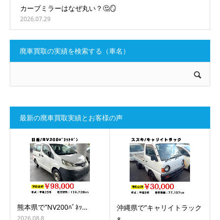
カーブミラーはなぜ丸い？🤔🪞
2026.07.29
廃車買取の実績を検索する（車名）
最新の廃車買取実績とお客様の声
熊本県で”NV200ﾊﾞﾈｯ…
沖縄県で”キャリイトラック
2026.08.8
&…