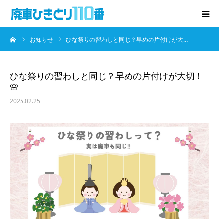
ーム
お知らせ
ひな祭りの習わしと同じ？早めの片付けが大…
廃車･事故車の買取
プレゼントキャンペーン
ひな祭りの習わしと同じ？早めの片付けが大切！
🌸
無料査定
2025.02.25
お役立ち情報
お知らせ
会社概要
お問い合わせ