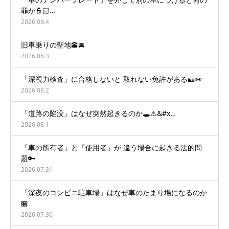
罪か👮🏻…
2026.08.4
旧車乗りの聖地🕋🚘
2026.08.3
「深視力検査」に合格しないと 取れない免許がある🪪👀
2026.08.2
「道路の陥没」はなぜ突然起きるのか🕳️⚠&#x…
2026.08.1
「車の所有者」と「使用者」が 違う場合に起きる法的問
題🔑
2026.07.31
「深夜のコンビニ駐車場」はなぜ車のたまり場になるのか
🏪
2026.07.30