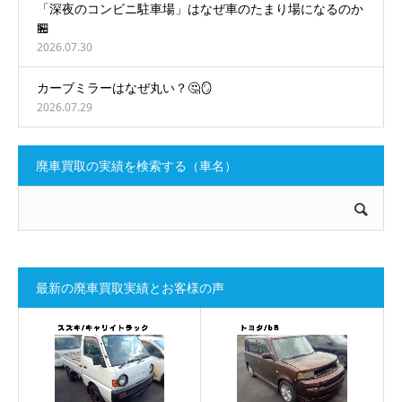
「深夜のコンビニ駐車場」はなぜ車のたまり場になるのか
🏪
2026.07.30
カーブミラーはなぜ丸い？🤔🪞
2026.07.29
廃車買取の実績を検索する（車名）
最新の廃車買取実績とお客様の声