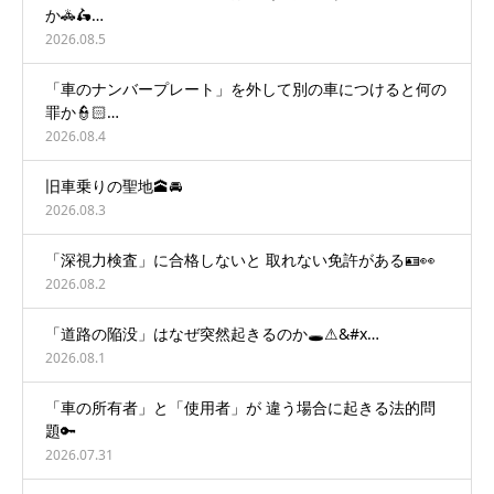
か🚓🛵…
2026.08.5
「車のナンバープレート」を外して別の車につけると何の
罪か👮🏻…
2026.08.4
旧車乗りの聖地🕋🚘
2026.08.3
「深視力検査」に合格しないと 取れない免許がある🪪👀
2026.08.2
「道路の陥没」はなぜ突然起きるのか🕳️⚠&#x…
2026.08.1
「車の所有者」と「使用者」が 違う場合に起きる法的問
題🔑
2026.07.31