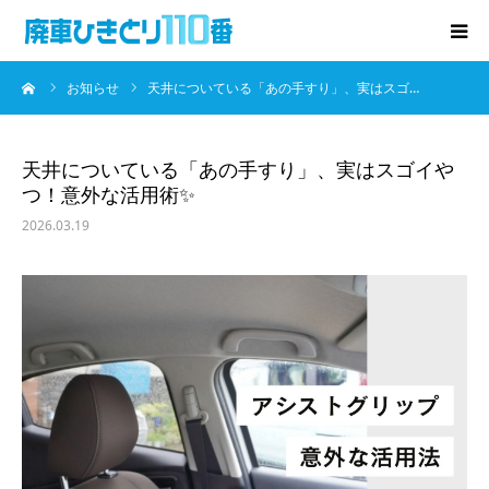
ーム
お知らせ
天井についている「あの手すり」、実はスゴ…
廃車･事故車の買取
プレゼントキャンペーン
天井についている「あの手すり」、実はスゴイや
つ！意外な活用術✨
無料査定
2026.03.19
お役立ち情報
お知らせ
会社概要
お問い合わせ