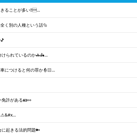
ることが多い‼️…
全く別の人種という話🔩
🎵
けられているのか🚓🛵…
につけると何の罪か👮🏻…
免許がある🪪👀
⚠&#x…
に起きる法的問題🔑