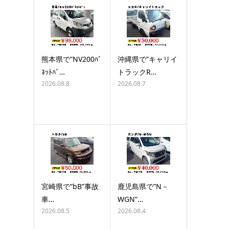
熊本県で”NV200ﾊﾞ
沖縄県で”キャリイ
ﾈｯﾄﾊﾞ…
トラックR…
2026.08.8
2026.08.7
宮崎県で”bB”事故
鹿児島県で”N－
車…
WGN”…
2026.08.5
2026.08.4