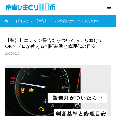
ーム
お知らせ
【警告】エンジン警告灯がついたら走り続け…
廃車･事故車の買取
プレゼントキャンペーン
【警告】エンジン警告灯がついたら走り続けて
OK？プロが教える判断基準と修理代の目安
無料査定
2026.02.6
お役立ち情報
お知らせ
会社概要
お問い合わせ