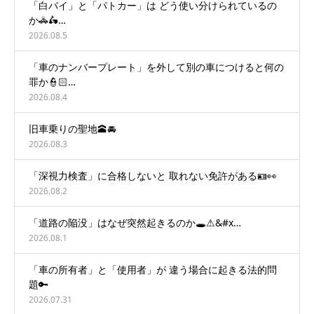
「白バイ」と「パトカー」は どう使い分けられているの
か🚓🛵…
2026.08.5
「車のナンバープレート」を外して別の車につけると何の
罪か👮🏻…
2026.08.4
旧車乗りの聖地🕋🚘
2026.08.3
「深視力検査」に合格しないと 取れない免許がある🪪👀
2026.08.2
「道路の陥没」はなぜ突然起きるのか🕳️⚠&#x…
2026.08.1
「車の所有者」と「使用者」が 違う場合に起きる法的問
題🔑
2026.07.31