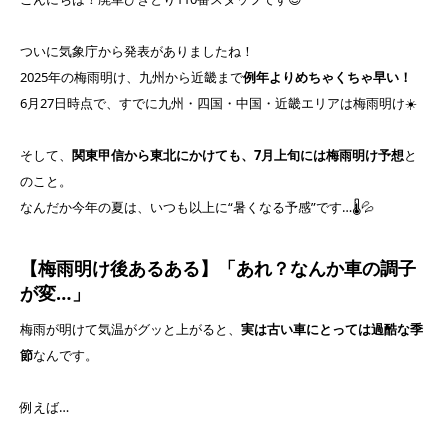
ついに気象庁から発表がありましたね！
2025年の梅雨明け、九州から近畿まで
例年よりめちゃくちゃ早い！
6月27日時点で、すでに九州・四国・中国・近畿エリアは梅雨明け☀️
そして、
関東甲信から東北にかけても、7月上旬には梅雨明け予想
と
のこと。
なんだか今年の夏は、いつも以上に“暑くなる予感”です…🌡️💦
【梅雨明け後あるある】「あれ？なんか車の調子
が変…」
梅雨が明けて気温がグッと上がると、
実は古い車にとっては過酷な季
節
なんです。
例えば…