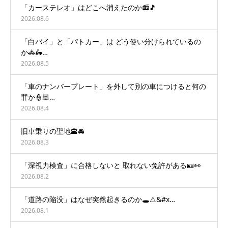
「カーステレオ」はどこへ消えたのか📻🎵
2026.08.6
「白バイ」と「パトカー」は どう使い分けられているの
か🚓🛵…
2026.08.5
「車のナンバープレート」を外して別の車につけると何の
罪か👮🏻…
2026.08.4
旧車乗りの聖地🕋🚘
2026.08.3
「深視力検査」に合格しないと 取れない免許がある🪪👀
2026.08.2
「道路の陥没」はなぜ突然起きるのか🕳️⚠&#x…
2026.08.1