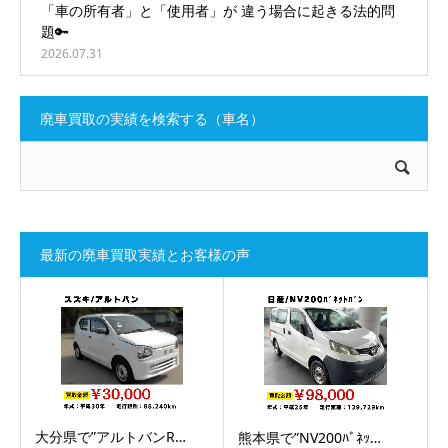
「車の所有者」と「使用者」が 違う場合に起きる法的問
題🔑
2026.07.31
廃車買取の実績を検索する（車名）
最新の廃車買取実績とお客様の声
大分県で”アルトバンR…
熊本県で”NV200ﾊﾞﾈｯ…