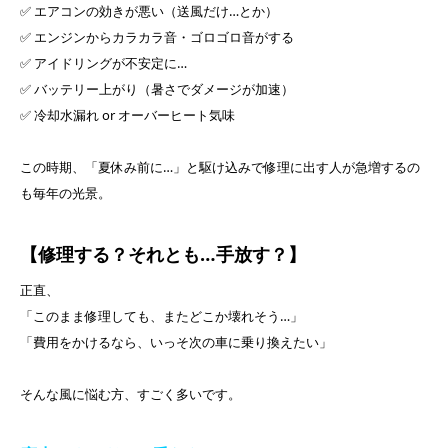
✅ エアコンの効きが悪い（送風だけ…とか）
✅ エンジンからカラカラ音・ゴロゴロ音がする
✅ アイドリングが不安定に…
✅ バッテリー上がり（暑さでダメージが加速）
✅ 冷却水漏れ or オーバーヒート気味
この時期、「夏休み前に…」と駆け込みで修理に出す人が急増するの
も毎年の光景。
【修理する？それとも…手放す？】
正直、
「このまま修理しても、またどこか壊れそう…」
「費用をかけるなら、いっそ次の車に乗り換えたい」
そんな風に悩む方、すごく多いです。