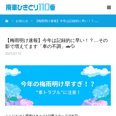
ーム
お知らせ
【梅雨明け速報】今年は記録的に早い！？……
廃車･事故車の買取
プレゼントキャンペーン
【梅雨明け速報】今年は記録的に早い！？…その
影で増えてます「車の不調」🚗💦
無料査定
2025.07.10
お役立ち情報
お知らせ
会社概要
お問い合わせ
こんにちは！廃車ひきとり110番スタッフです😊