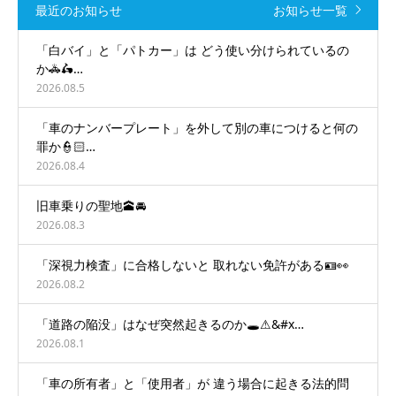
最近のお知らせ
お知らせ一覧
「白バイ」と「パトカー」は どう使い分けられているの
か🚓🛵…
2026.08.5
「車のナンバープレート」を外して別の車につけると何の
罪か👮🏻…
2026.08.4
旧車乗りの聖地🕋🚘
2026.08.3
「深視力検査」に合格しないと 取れない免許がある🪪👀
2026.08.2
「道路の陥没」はなぜ突然起きるのか🕳️⚠&#x…
2026.08.1
「車の所有者」と「使用者」が 違う場合に起きる法的問