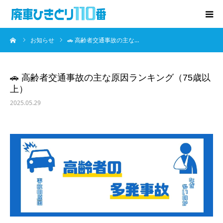
ーム
お知らせ
🚗 高齢者交通事故の主な…
廃車･事故車の買取
プレゼントキャンペーン
🚗 高齢者交通事故の主な原因ランキング（75歳以
上）
無料査定
2025.05.29
お役立ち情報
お知らせ
会社概要
お問い合わせ