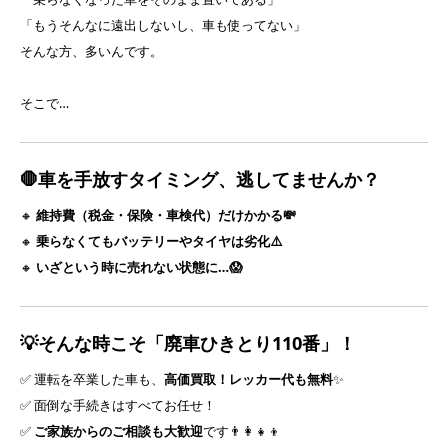
「もうそんなに遠出しないし、車も使ってない」
そんな方、多いんです。
そこで…
🛑車を手放すタイミング、逃してませんか？
🔸
維持費（税金・保険・車検代）だけかかる💸
🔸
乗らなくてもバッテリーやタイヤは劣化⚠️
🔸
いざという時に売れない状態に…😱
💡そんな時こそ「廃車ひきとり110番」！
✅ 運転を卒業した車も、
高価買取！レッカー代も無料
✨
✅ 面倒な手続きはすべてお任せ！
✅
ご家族からのご相談も大歓迎
です👨‍👩‍👧‍👦