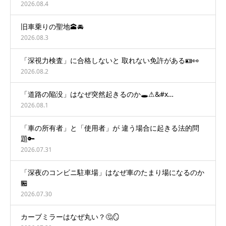
2026.08.4
旧車乗りの聖地🕋🚘
2026.08.3
「深視力検査」に合格しないと 取れない免許がある🪪👀
2026.08.2
「道路の陥没」はなぜ突然起きるのか🕳️⚠&#x…
2026.08.1
「車の所有者」と「使用者」が 違う場合に起きる法的問
題🔑
2026.07.31
「深夜のコンビニ駐車場」はなぜ車のたまり場になるのか
🏪
2026.07.30
カーブミラーはなぜ丸い？🤔🪞