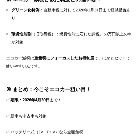
グリーン化特例
：自動車税に対して2026年3月31日まで軽減措置あ
り
環境性能割
（旧取得税）：燃費性能に応じた課税。50万円以上の車
が対象
エコカー減税は
重量税にフォーカスしたお得制度
で、ほかとセットで
使いやすいんです。
🎯 まとめ：今こそエコカー狙い目！
✅
期限：2026年4月30日
まで！
✅ 新車も中古車も対象
✅ バッテリー式（EV、PHV）なら全額免税！