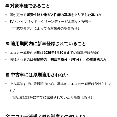
🚘 対象車種であること
国が定める
燃費性能や排ガス性能の基準をクリアした車
のみ
EV・ハイブリッド・クリーンディーゼル車などが該当
（年式やモデルによっても対象外の場合あり）
📅 適用期間内に新車登録されていること
エコカー減税の適用は
2026年4月30日まで
の新車登録が条件
減税されるのは
登録時の「初回車検分（3年分）」の重量税
のみ
🧾 中古車には原則適用されない
中古車はすでに登録済のため、基本的にエコカー減税は受けられま
せん
（※初度登録時にすでに減税されていた可能性はあり）
🛠 エコカー減税と似た制度との違いは？