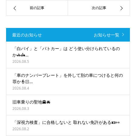
前の記事
次の記事
最近のお知らせ
お知らせ一覧
「白バイ」と「パトカー」は どう使い分けられているの
か🚓🛵…
2026.08.5
「車のナンバープレート」を外して別の車につけると何の
罪か👮🏻…
2026.08.4
旧車乗りの聖地🕋🚘
2026.08.3
「深視力検査」に合格しないと 取れない免許がある🪪👀
2026.08.2