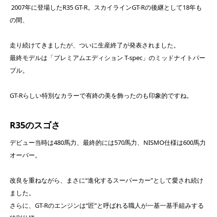
2007年に登場したR35 GT-R。スカイラインGT-Rの後継として18年も
の間、
走り続けてきましたが、ついに生産終了が発表されました。
最終モデルは「プレミアムエディション T-spec」のミッドナイトパー
プル。
GT-Rらしい特別なカラーで有終の美を飾ったのも印象的ですね。
R35のスゴさ
デビュー当時は480馬力、最終的には570馬力、NISMO仕様は600馬力
オーバー。
改良を重ねながら、まさに“進化するスーパーカー”として愛され続け
ました。
さらに、GT-Rのエンジンは“匠”と呼ばれる職人が一基一基手組みする