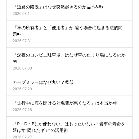
「道路の陥没」はなぜ突然起きるのか🕳️⚠&#x…
2026.08.1
「車の所有者」と「使用者」が 違う場合に起きる法的問
題🔑
2026.07.31
「深夜のコンビニ駐車場」はなぜ車のたまり場になるのか
🏪
2026.07.30
カーブミラーはなぜ丸い？🤔🪞
2026.07.29
「走行中に窓を開けると燃費が悪くなる」は本当か💨
2026.07.28
「R・D・Pしか使わない」はもったいない！愛車の寿命を
延ばす“隠れたギア”の活用術
2026.07.27