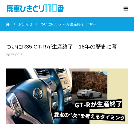
ーム
お知らせ
ついにR35 GT-Rが生産終了！18年…
廃車･事故車の買取
プレゼントキャンペーン
ついにR35 GT-Rが生産終了！18年の歴史に幕
2025.09.5
無料査定
お役立ち情報
お知らせ
会社概要
お問い合わせ