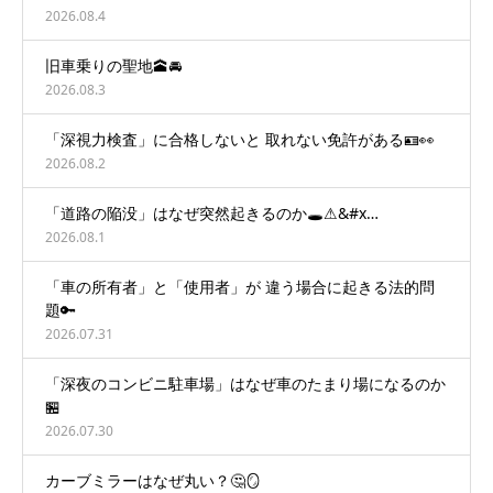
2026.08.4
旧車乗りの聖地🕋🚘
2026.08.3
「深視力検査」に合格しないと 取れない免許がある🪪👀
2026.08.2
「道路の陥没」はなぜ突然起きるのか🕳️⚠&#x…
2026.08.1
「車の所有者」と「使用者」が 違う場合に起きる法的問
題🔑
2026.07.31
「深夜のコンビニ駐車場」はなぜ車のたまり場になるのか
🏪
2026.07.30
カーブミラーはなぜ丸い？🤔🪞