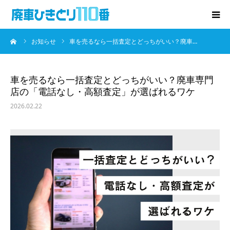
ーム
お知らせ
車を売るなら一括査定とどっちがいい？廃車…
廃車･事故車の買取
プレゼントキャンペーン
車を売るなら一括査定とどっちがいい？廃車専門
店の「電話なし・高額査定」が選ばれるワケ
無料査定
2026.02.22
お役立ち情報
お知らせ
会社概要
お問い合わせ