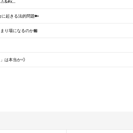
⚠&#x…
に起きる法的問題🔑
まり場になるのか🏪
」は本当か💨