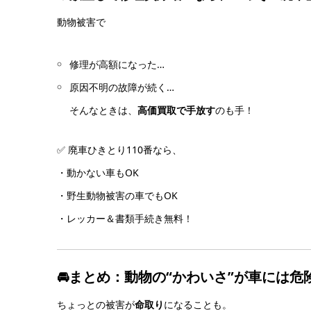
動物被害で
修理が高額になった…
原因不明の故障が続く…
そんなときは、
高価買取で手放す
のも手！
✅ 廃車ひきとり110番なら、
・動かない車もOK
・野生動物被害の車でもOK
・レッカー＆書類手続き無料！
🚘まとめ：動物の“かわいさ”が車には危
ちょっとの被害が
命取り
になることも。