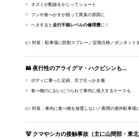
ネズミが配線をかじってショート
フンや食べかすが残って異臭の原因に
ヘタすると
走行不能レベルの修理費
に！
👉 対策：駐車場に防獣スプレー／定期点検／ボンネット
🦝 夜行性のアライグマ・ハクビシンも…
ボディに乗った足跡、爪で引っかき傷
食べ物のにおいにつられて車内に侵入するケースも
👉 対策：車内に食べ物を放置しない／夜間の屋外駐車場
🐻 クマやシカの接触事故（主に山間部・東