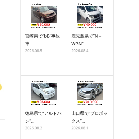
宮崎県で”bB”事故
鹿児島県で”N－
車…
WGN”…
2026.08.5
2026.08.4
徳島県で”アルトバ
山口県で”プロボッ
ン”…
クス”…
2026.08.2
2026.08.1