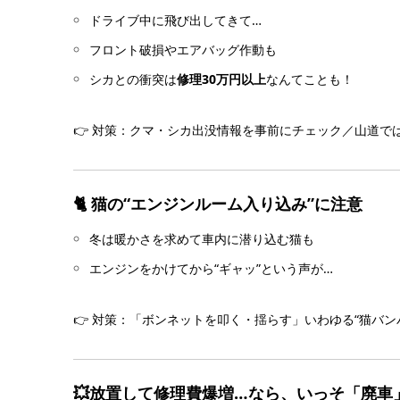
ドライブ中に飛び出してきて…
フロント破損やエアバッグ作動も
シカとの衝突は
修理30万円以上
なんてことも！
👉 対策：クマ・シカ出没情報を事前にチェック／山道で
🐈 猫の“エンジンルーム入り込み”に注意
冬は暖かさを求めて車内に潜り込む猫も
エンジンをかけてから“ギャッ”という声が…
👉 対策：「ボンネットを叩く・揺らす」いわゆる“猫バン
💥放置して修理費爆増…なら、いっそ「廃車