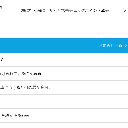
が
海に行く前に！サビと塩害チェックポイント🌊🚗
お知らせ一覧
🎵
けられているのか🚓🛵…
につけると何の罪か👮🏻…
免許がある🪪👀