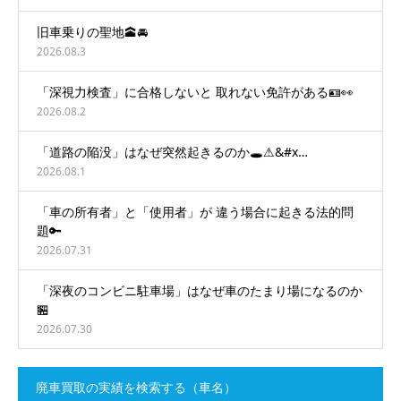
旧車乗りの聖地🕋🚘
2026.08.3
「深視力検査」に合格しないと 取れない免許がある🪪👀
2026.08.2
「道路の陥没」はなぜ突然起きるのか🕳️⚠&#x…
2026.08.1
「車の所有者」と「使用者」が 違う場合に起きる法的問
題🔑
2026.07.31
「深夜のコンビニ駐車場」はなぜ車のたまり場になるのか
🏪
2026.07.30
廃車買取の実績を検索する（車名）