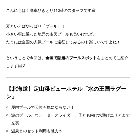
こんにちは！廃車ひきとり110番のスタッフです😄
夏といえばやっぱり「プール」！
小さい頃に通った地元の市民プールも良いけれど、
たまには全国の人気プールに遠征してみるのも楽しいですよね！
ということで今回は、
全国で話題のプールスポット
をまとめてご紹介
します🤗💡
【北海道】定山渓ビューホテル「水の王国ラグー
ン」
屋内プールで天候も気にならない！
波のプール、ウォータースライダー、子ども向け水遊びエリアまで
充実！
温泉とのセット利用も魅力♨️