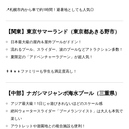
📍札幌市内から車で約1時間！避暑地としても人気◎
【関東】東京サマーランド（東京都あきる野市）
日本最大級の屋内＆屋外プールがドドン！
流れるプール、スライダー、波のプールなどアトラクション多数！
夏限定の「アドベンチャーラグーン」が超人気！
👨‍👩‍👧‍👦ファミリーも学生も満足度高し！
【中部】ナガシマジャンボ海水プール（三重県）
アジア最大級！1日じゃ遊びきれないほどのスケール感
絶叫ウォータースライダー「ブーメランツイスト」は大人も本気で
楽しい
アウトレットや遊園地との複合施設も便利！