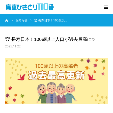
ーム
お知らせ
🏆 長寿日本！100歳以…
廃車･事故車の買取
プレゼントキャンペーン
🏆 長寿日本！100歳以上人口が過去最高に✨
2025.11.22
無料査定
お役立ち情報
お知らせ
会社概要
お問い合わせ