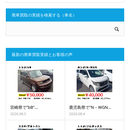
廃車買取の実績を検索する（車名）
最新の廃車買取実績とお客様の声
宮崎県で”bB”…
鹿児島県で”N－WGN…
2026.08.5
2026.08.4