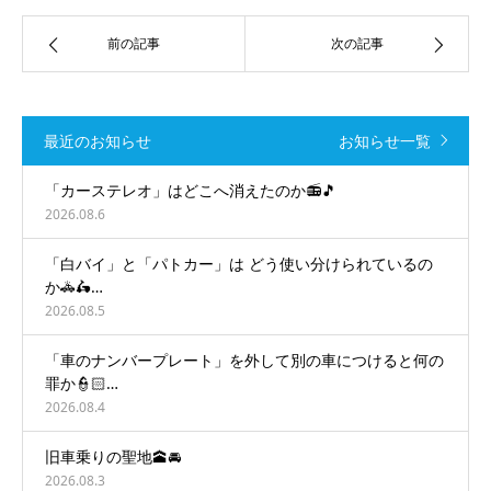
前の記事
次の記事
最近のお知らせ
お知らせ一覧
「カーステレオ」はどこへ消えたのか📻🎵
2026.08.6
「白バイ」と「パトカー」は どう使い分けられているの
か🚓🛵…
2026.08.5
「車のナンバープレート」を外して別の車につけると何の
罪か👮🏻…
2026.08.4
旧車乗りの聖地🕋🚘
2026.08.3