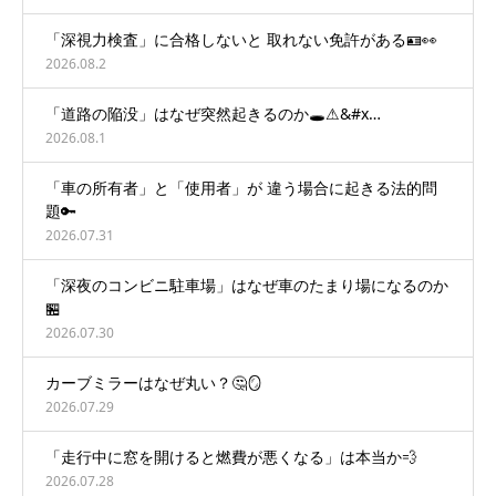
「深視力検査」に合格しないと 取れない免許がある🪪👀
2026.08.2
「道路の陥没」はなぜ突然起きるのか🕳️⚠&#x…
2026.08.1
「車の所有者」と「使用者」が 違う場合に起きる法的問
題🔑
2026.07.31
「深夜のコンビニ駐車場」はなぜ車のたまり場になるのか
🏪
2026.07.30
カーブミラーはなぜ丸い？🤔🪞
2026.07.29
「走行中に窓を開けると燃費が悪くなる」は本当か💨
2026.07.28