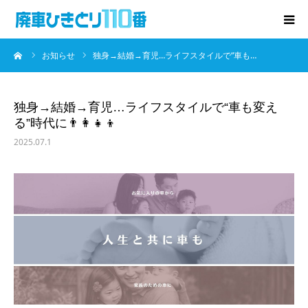
ーム
お知らせ
独身→結婚→育児…ライフスタイルで“車も…
廃車･事故車の買取
プレゼントキャンペーン
独身→結婚→育児…ライフスタイルで“車も変え
る”時代に👨‍👩‍👧‍👦
無料査定
2025.07.1
お役立ち情報
お知らせ
会社概要
お問い合わせ