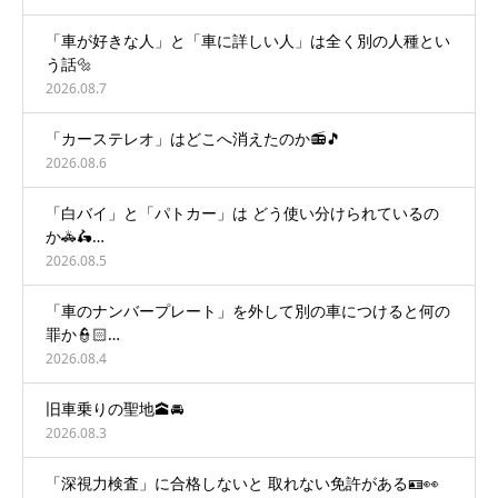
「車が好きな人」と「車に詳しい人」は全く別の人種とい
う話🔩
2026.08.7
「カーステレオ」はどこへ消えたのか📻🎵
2026.08.6
「白バイ」と「パトカー」は どう使い分けられているの
か🚓🛵…
2026.08.5
「車のナンバープレート」を外して別の車につけると何の
罪か👮🏻…
2026.08.4
旧車乗りの聖地🕋🚘
2026.08.3
「深視力検査」に合格しないと 取れない免許がある🪪👀