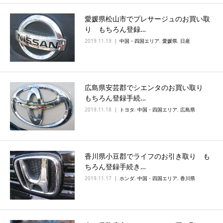
愛媛県松山市でプレサージュのお買い取
り もちろん登録…
2019.11.19
中国・四国エリア
,
愛媛県
,
日産
広島県安芸郡でシエンタのお買い取り
もちろん登録手続…
2019.11.18
トヨタ
,
中国・四国エリア
,
広島県
香川県小豆郡でライフのお引き取り も
ちろん登録手続き…
2019.11.17
ホンダ
,
中国・四国エリア
,
香川県