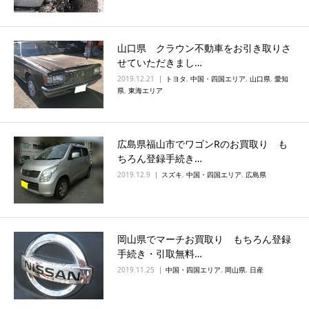
山口県 クラウン不動車をお引き取りさ
せていただきまし…
2019.12.21
トヨタ
,
中国・四国エリア
,
山口県
,
愛知
県
,
東海エリア
広島県福山市でワゴンRのお買取り も
ちろん登録手続き…
2019.12.9
スズキ
,
中国・四国エリア
,
広島県
岡山県でマーチお買取り もちろん登録
手続き・引取無料…
2019.11.25
中国・四国エリア
,
岡山県
,
日産