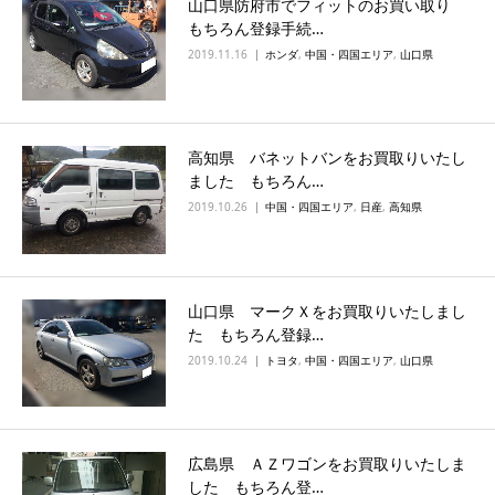
山口県防府市でフィットのお買い取り
もちろん登録手続…
2019.11.16
ホンダ
,
中国・四国エリア
,
山口県
高知県 バネットバンをお買取りいたし
ました もちろん…
2019.10.26
中国・四国エリア
,
日産
,
高知県
山口県 マークＸをお買取りいたしまし
た もちろん登録…
2019.10.24
トヨタ
,
中国・四国エリア
,
山口県
広島県 ＡＺワゴンをお買取りいたしま
した もちろん登…