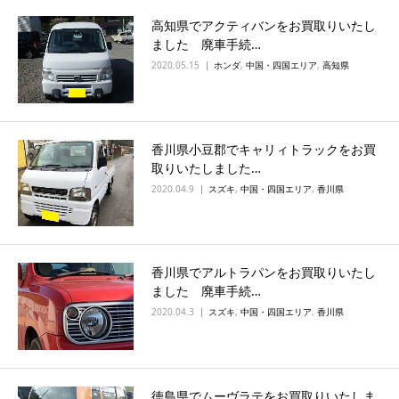
高知県でアクティバンをお買取りいたし
ました 廃車手続…
2020.05.15
ホンダ
,
中国・四国エリア
,
高知県
香川県小豆郡でキャリィトラックをお買
取りいたしました…
2020.04.9
スズキ
,
中国・四国エリア
,
香川県
香川県でアルトラパンをお買取りいたし
ました 廃車手続…
2020.04.3
スズキ
,
中国・四国エリア
,
香川県
徳島県でムーヴラテをお買取りいたしま