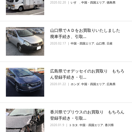
2020.02.20
いすゞ
,
中国・四国エリア
,
徳島県
山口県でＡＤをお買取りいたしました
廃車手続き、引取…
2020.02.17
中国・四国エリア
,
山口県
,
日産
広島県でオデッセイのお買取り もちろ
ん登録手続き・引…
2020.01.22
ホンダ
,
中国・四国エリア
,
広島県
香川県でプリウスのお買取り もちろん
登録手続き・引取…
2020.01.9
トヨタ
,
中国・四国エリア
,
香川県