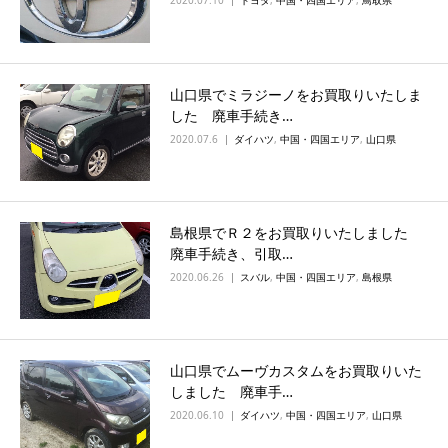
2020.07.10
トヨタ
,
中国・四国エリア
,
鳥取県
山口県でミラジーノをお買取りいたしま
した 廃車手続き…
2020.07.6
ダイハツ
,
中国・四国エリア
,
山口県
島根県でＲ２をお買取りいたしました
廃車手続き、引取…
2020.06.26
スバル
,
中国・四国エリア
,
島根県
山口県でムーヴカスタムをお買取りいた
しました 廃車手…
2020.06.10
ダイハツ
,
中国・四国エリア
,
山口県