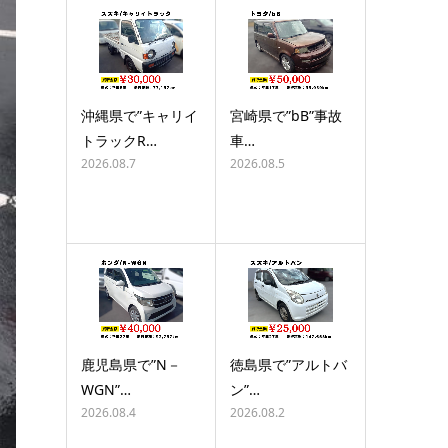
沖縄県で”キャリイ
宮崎県で”bB”事故
トラックR…
車…
2026.08.7
2026.08.5
鹿児島県で”N－
徳島県で”アルトバ
WGN”…
ン”…
2026.08.4
2026.08.2