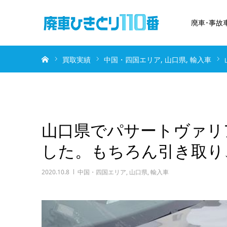
廃車･事故
ホーム
買取実績
中国・四国エリア
山口県
輸入車
山口県でパサートヴァリ
した。もちろん引き取り
2020.10.8
中国・四国エリア
,
山口県
,
輸入車