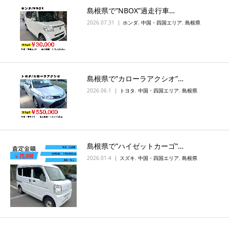
島根県で”NBOX”過走行車…
2026.07.31
ホンダ
,
中国・四国エリア
,
島根県
島根県で”カローラアクシオ”…
2026.06.1
トヨタ
,
中国・四国エリア
,
島根県
島根県で”ハイゼットカーゴ”…
2026.01.4
スズキ
,
中国・四国エリア
,
島根県