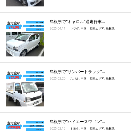
島根県で”キャロル”過走行車…
2025.04.11
マツダ
,
中国・四国エリア
,
島根県
島根県で”サンバートラック”…
2025.02.20
スバル
,
中国・四国エリア
,
島根県
島根県で”ハイエースワゴン”…
2025.02.13
トヨタ
,
中国・四国エリア
,
島根県