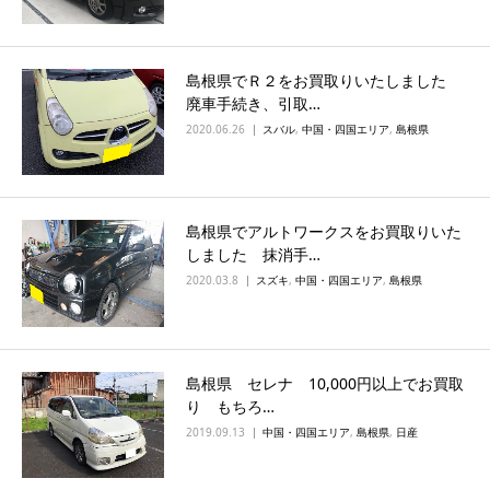
島根県でＲ２をお買取りいたしました
廃車手続き、引取…
2020.06.26
スバル
,
中国・四国エリア
,
島根県
島根県でアルトワークスをお買取りいた
しました 抹消手…
2020.03.8
スズキ
,
中国・四国エリア
,
島根県
島根県 セレナ 10,000円以上でお買取
り もちろ…
2019.09.13
中国・四国エリア
,
島根県
,
日産