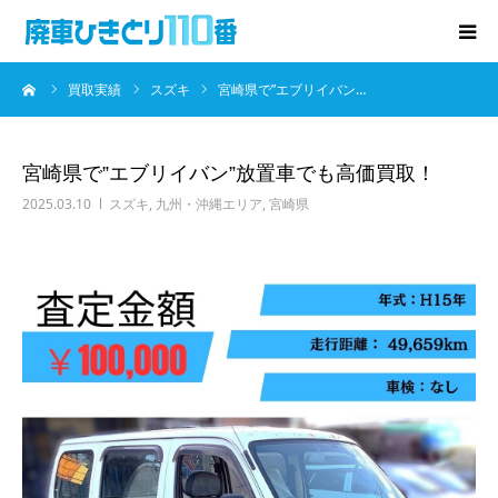
ーム
買取実績
スズキ
宮崎県で”エブリイバン…
廃車･事故車の買取
プレゼントキャンペーン
宮崎県で”エブリイバン”放置車でも高価買取！
2025.03.10
スズキ
,
九州・沖縄エリア
,
宮崎県
無料査定
お役立ち情報
お知らせ
会社概要
お問い合わせ