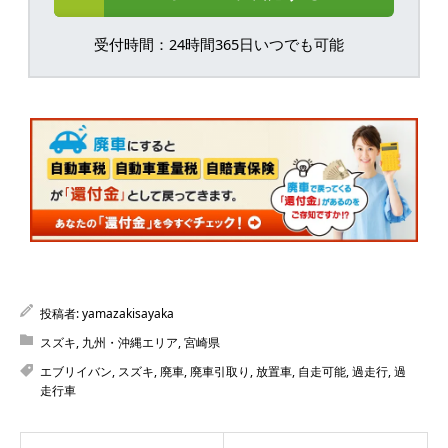
受付時間：24時間365日いつでも可能
投稿者:
yamazakisayaka
スズキ
,
九州・沖縄エリア
,
宮崎県
エブリイバン
,
スズキ
,
廃車
,
廃車引取り
,
放置車
,
自走可能
,
過走行
,
過
走行車