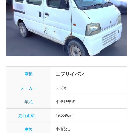
エブリイバン
車種
メーカー
スズキ
年式
平成15年式
走行距離
49,659km
車検
車検なし