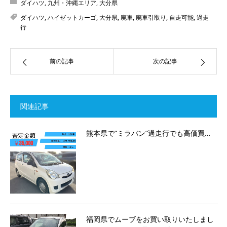
ダイハツ
,
九州・沖縄エリア
,
大分県
ダイハツ
,
ハイゼットカーゴ
,
大分県
,
廃車
,
廃車引取り
,
自走可能
,
過走
行
前の記事
次の記事
関連記事
熊本県で”ミラバン”過走行でも高価買…
福岡県でムーブをお買い取りいたしまし