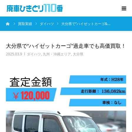
ーム
買取実績
ダイハツ
大分県で”ハイゼットカーゴ&…
廃車･事故車の買取
プレゼントキャンペーン
大分県で”ハイゼットカーゴ”過走車でも高価買取！
2025.03.9
ダイハツ
,
九州・沖縄エリア
,
大分県
無料査定
お役立ち情報
お知らせ
会社概要
お問い合わせ