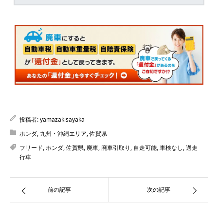
投稿者:
yamazakisayaka
ホンダ
,
九州・沖縄エリア
,
佐賀県
フリード
,
ホンダ
,
佐賀県
,
廃車
,
廃車引取り
,
自走可能
,
車検なし
,
過走
行車
前の記事
次の記事