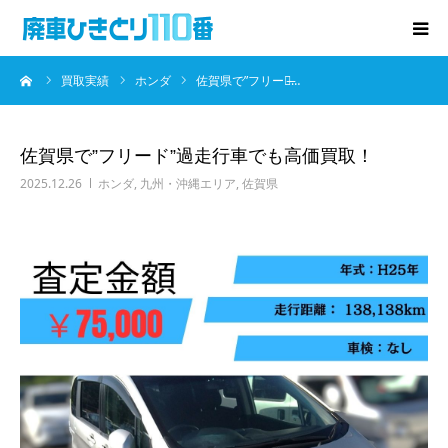
ーム
買取実績
ホンダ
佐賀県で”フリード̶…
廃車･事故車の買取
プレゼントキャンペーン
佐賀県で”フリード”過走行車でも高価買取！
2025.12.26
ホンダ
,
九州・沖縄エリア
,
佐賀県
無料査定
お役立ち情報
お知らせ
会社概要
お問い合わせ