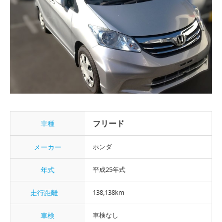
フリード
車種
メーカー
ホンダ
年式
平成25年式
走行距離
138,138km
車検
車検なし