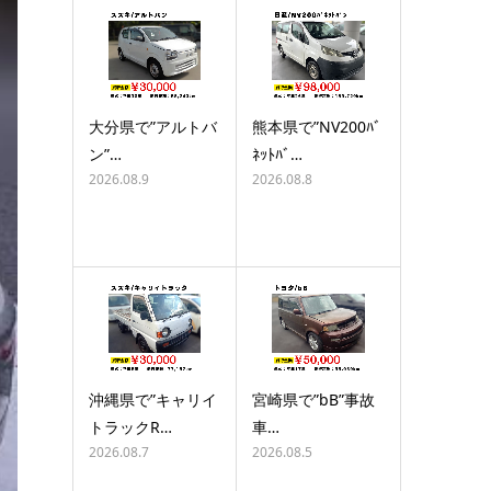
大分県で”アルトバ
熊本県で”NV200ﾊﾞ
ン”…
ﾈｯﾄﾊﾞ…
2026.08.9
2026.08.8
沖縄県で”キャリイ
宮崎県で”bB”事故
トラックR…
車…
2026.08.7
2026.08.5