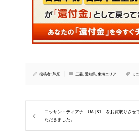
投稿者:
芦原
三菱
,
愛知県
,
東海エリア
ミ
ニッサン・ティアナ UA-J31 をお買取りさせ
ただきました。