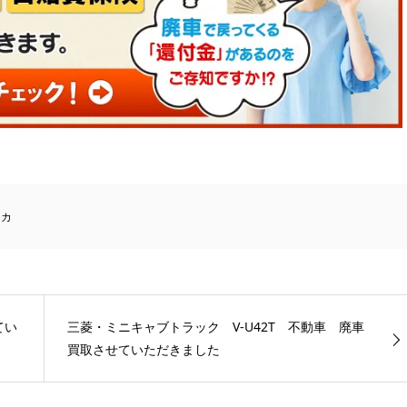
ニカ
てい
三菱・ミニキャブトラック V-U42T 不動車 廃車
買取させていただきました