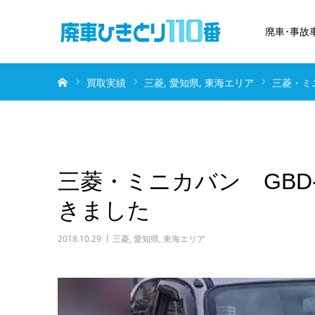
廃車･事故
ホーム
買取実績
三菱
愛知県
東海エリア
三菱・ミ
三菱・ミニカバン GBD
きました
2018.10.29
三菱
,
愛知県
,
東海エリア