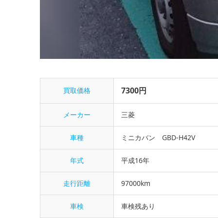
7300円
買取価格
メーカー
三菱
車種
ミニカバン GBD-H42V
年式
平成16年
走行距離
97000km
車検
車検残あり