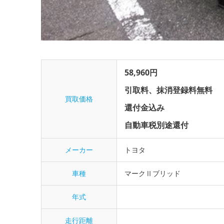
58,960円
引取料、抹消登録料無料
買取価格
還付金込み
自動車税別途還付
メーカー
トヨタ
車種
マークⅡブリッド
年式
走行距離