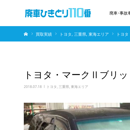
廃車･事故
ホーム
買取実績
トヨタ
三重県
東海エリア
トヨタ
トヨタ・マークⅡブリッド
2018.07.18
トヨタ
,
三重県
,
東海エリア