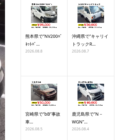
熊本県で”NV200ﾊﾞ
沖縄県で”キャリイ
ﾈｯﾄﾊﾞ…
トラックR…
2026.08.8
2026.08.7
宮崎県で”bB”事故
鹿児島県で”N－
車…
WGN”…
2026.08.5
2026.08.4