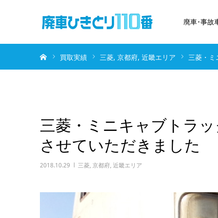
廃車･事故
ホーム
買取実績
三菱
京都府
近畿エリア
三菱・ミ
三菱・ミニキャブトラック
させていただきました
2018.10.29
三菱
,
京都府
,
近畿エリア