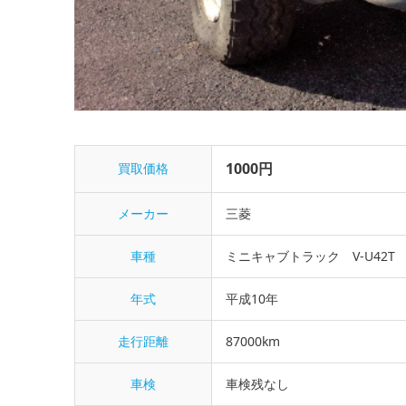
1000円
買取価格
メーカー
三菱
車種
ミニキャブトラック V-U42T
年式
平成10年
走行距離
87000km
車検
車検残なし