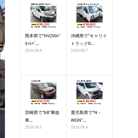
熊本県で”NV200ﾊﾞ
沖縄県で”キャリイ
ﾈｯﾄﾊﾞ…
トラックR…
2026.08.8
2026.08.7
宮崎県で”bB”事故
鹿児島県で”N－
車…
WGN”…
2026.08.5
2026.08.4