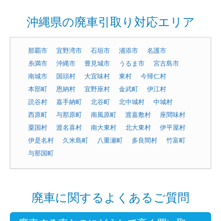
沖縄県の廃車引取り対応エリア
那覇市
宜野湾市
石垣市
浦添市
名護市
糸満市
沖縄市
豊見城市
うるま市
宮古島市
南城市
国頭村
大宜味村
東村
今帰仁村
本部町
恩納村
宜野座村
金武町
伊江村
読谷村
嘉手納町
北谷町
北中城村
中城村
西原町
与那原町
南風原町
渡嘉敷村
座間味村
粟国村
渡名喜村
南大東村
北大東村
伊平屋村
伊是名村
久米島町
八重瀬町
多良間村
竹富町
与那国町
廃車に関するよくあるご質問