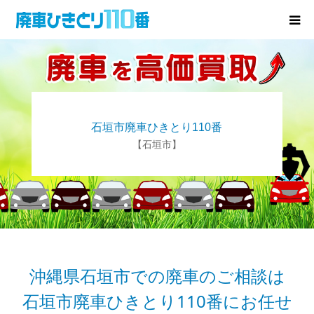
廃車･事故車の買取
プレゼントキャンペーン
石垣市廃車ひきとり110番
無料査定
【石垣市】
お役立ち情報
お知らせ
会社概要
沖縄県石垣市での廃車のご相談は
石垣市廃車ひきとり110番にお任せ
お問い合わせ