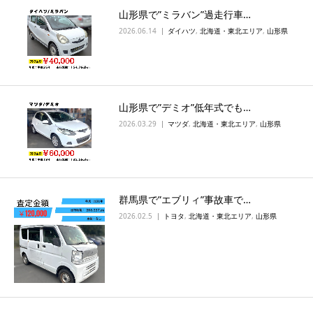
山形県で”ミラバン”過走行車…
2026.06.14
ダイハツ
,
北海道・東北エリア
,
山形県
山形県で”デミオ”低年式でも…
2026.03.29
マツダ
,
北海道・東北エリア
,
山形県
群馬県で”エブリィ”事故車で…
2026.02.5
トヨタ
,
北海道・東北エリア
,
山形県