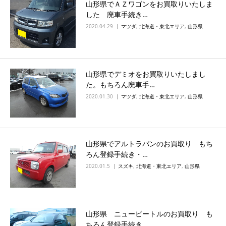
山形県でＡＺワゴンをお買取りいたしま
した 廃車手続き…
2020.04.29
マツダ
,
北海道・東北エリア
,
山形県
山形県でデミオをお買取りいたしまし
た。もちろん廃車手…
2020.01.30
マツダ
,
北海道・東北エリア
,
山形県
山形県でアルトラパンのお買取り もち
ろん登録手続き・…
2020.01.5
スズキ
,
北海道・東北エリア
,
山形県
山形県 ニュービートルのお買取り も
ちろん登録手続き…