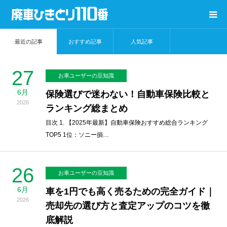
最近の記事
おすすめ記事
人気記事
廃車ひきとり110番
27
コラムTOP
お車ユーザーの豆知識
6月
保険選びで迷わない！自動車保険比較と
過去コラムTOP
2026
ランキング総まとめ
目次 1. 【2025年最新】自動車保険おすすめ総合ランキング
還付金計算ツール
TOP5 1位：ソニー損…
廃車無料査定
26
お車ユーザーの豆知識
6月
車を1円でも高く売るための完全ガイド｜
2026
売却先の選び方と査定アップのコツを徹
底解説