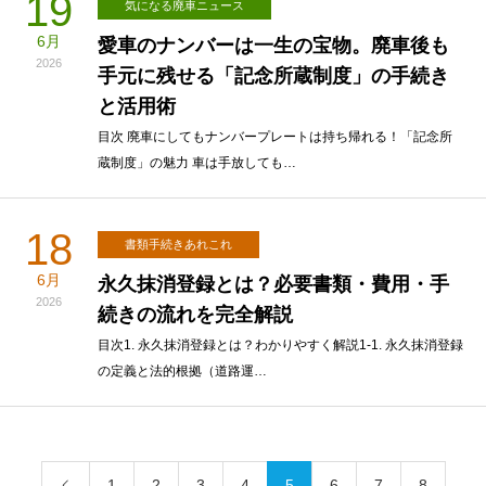
19
気になる廃車ニュース
6月
愛車のナンバーは一生の宝物。廃車後も
2026
手元に残せる「記念所蔵制度」の手続き
と活用術
目次 廃車にしてもナンバープレートは持ち帰れる！「記念所
蔵制度」の魅力 車は手放しても…
18
書類手続きあれこれ
6月
永久抹消登録とは？必要書類・費用・手
2026
続きの流れを完全解説
目次1. 永久抹消登録とは？わかりやすく解説1-1. 永久抹消登録
の定義と法的根拠（道路運…
1
2
3
4
5
6
7
8