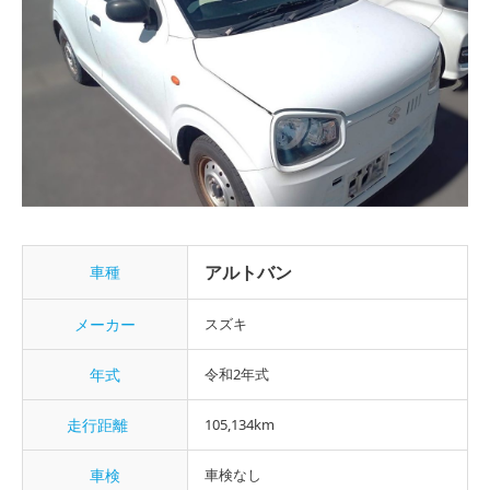
アルトバン
車種
メーカー
スズキ
年式
令和2年式
走行距離
105,134km
車検
車検なし