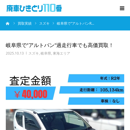
ーム
買取実績
スズキ
岐阜県で”アルトバンR…
廃車･事故車の買取
プレゼントキャンペーン
岐阜県で”アルトバン”過走行車でも高価買取！
2025.10.13
スズキ
,
岐阜県
,
東海エリア
無料査定
お役立ち情報
お知らせ
会社概要
お問い合わせ