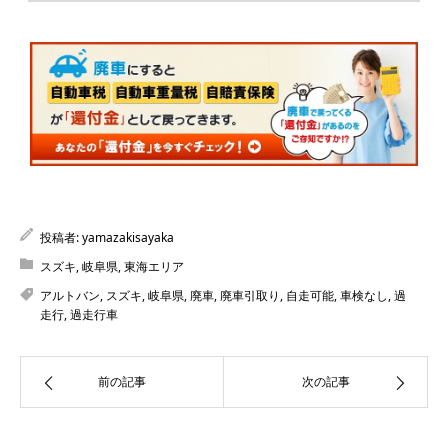
投稿者:
yamazakisayaka
スズキ
,
岐阜県
,
東海エリア
アルトバン
,
スズキ
,
岐阜県
,
廃車
,
廃車引取り
,
自走可能
,
車検なし
,
過
走行
,
過走行車
前の記事
次の記事