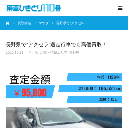
ーム
買取実績
マツダ
長野県で”アクセラ̶…
廃車･事故車の買取
プレゼントキャンペーン
長野県で”アクセラ”過走行車でも高価買取！
2025.10.31
マツダ
,
北陸・信越エリア
,
長野県
無料査定
お役立ち情報
お知らせ
会社概要
お問い合わせ