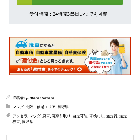
受付時間：24時間365日いつでも可能
投稿者:
yamazakisayaka
マツダ
,
北陸・信越エリア
,
長野県
アクセラ
,
マツダ
,
廃車
,
廃車引取り
,
自走可能
,
車検なし
,
過走行
,
過走
行車
,
長野県