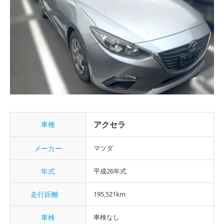
アクセラ
車種
メーカー
マツダ
年式
平成26年式
走行距離
195,521km
車検
車検なし