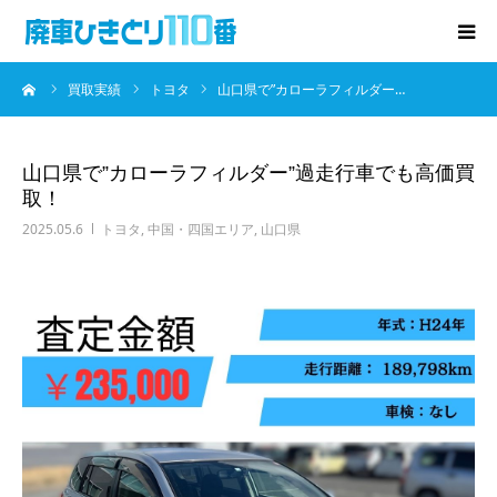
ーム
買取実績
トヨタ
山口県で”カローラフィルダー…
廃車･事故車の買取
プレゼントキャンペーン
山口県で”カローラフィルダー”過走行車でも高価買
取！
無料査定
2025.05.6
トヨタ
,
中国・四国エリア
,
山口県
お役立ち情報
お知らせ
会社概要
お問い合わせ