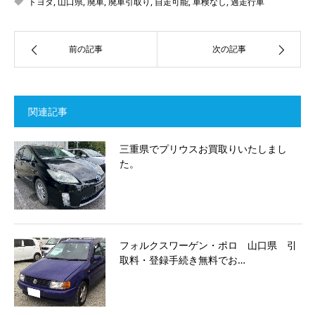
トヨタ
,
山口県
,
廃車
,
廃車引取り
,
自走可能
,
車検なし
,
過走行車
前の記事
次の記事
関連記事
三重県でプリウスお買取りいたしまし
た。
フォルクスワーゲン・ポロ 山口県 引
取料・登録手続き無料でお…