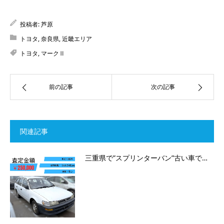
投稿者:
芦原
トヨタ
,
奈良県
,
近畿エリア
トヨタ
,
マークⅡ
前の記事
次の記事
関連記事
三重県で”スプリンターバン”古い車で…