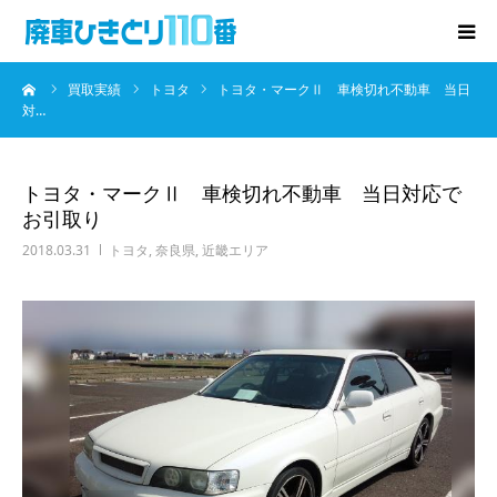
ーム
買取実績
トヨタ
トヨタ・マークⅡ 車検切れ不動車 当日
廃車･事故車の買取
対…
プレゼントキャンペーン
トヨタ・マークⅡ 車検切れ不動車 当日対応で
お引取り
無料査定
2018.03.31
トヨタ
,
奈良県
,
近畿エリア
お役立ち情報
お知らせ
会社概要
お問い合わせ