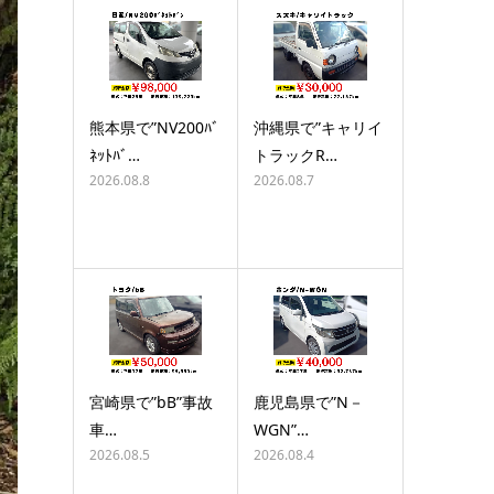
熊本県で”NV200ﾊﾞ
沖縄県で”キャリイ
ﾈｯﾄﾊﾞ…
トラックR…
2026.08.8
2026.08.7
宮崎県で”bB”事故
鹿児島県で”N－
車…
WGN”…
2026.08.5
2026.08.4