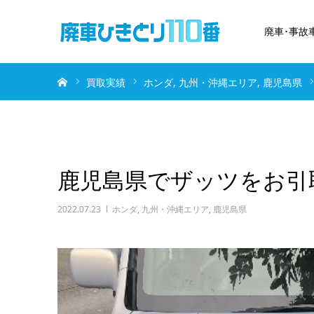
廃車･事故
ホーム
買取実績
ホンダ
九州・沖縄エリア
鹿児島県
鹿児島県でザッツをお引
2022.07.23
ホンダ
,
九州・沖縄エリア
,
鹿児島県