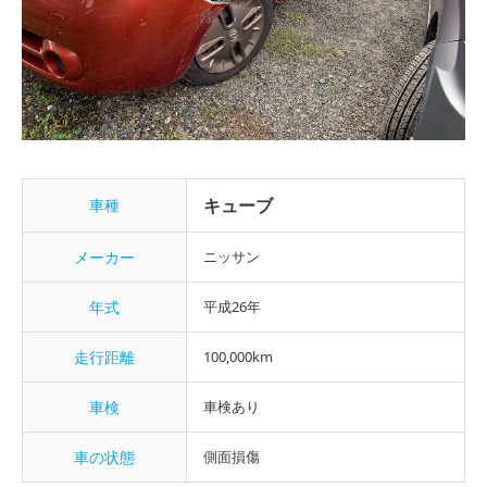
キューブ
車種
メーカー
ニッサン
年式
平成26年
走行距離
100,000km
車検
車検あり
車の状態
側面損傷