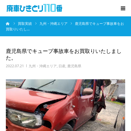
ーム
買取実績
九州・沖縄エリア
鹿児島県でキューブ事故車をお
廃車･事故車の買取
買取りいたし…
プレゼントキャンペーン
鹿児島県でキューブ事故車をお買取りいたしまし
た。
無料査定
2022.07.21
九州・沖縄エリア
,
日産
,
鹿児島県
お役立ち情報
お知らせ
会社概要
お問い合わせ