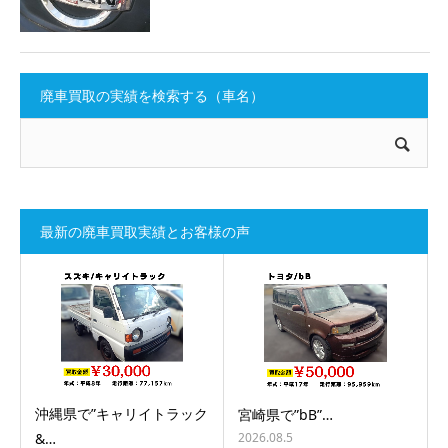
廃車買取の実績を検索する（車名）
最新の廃車買取実績とお客様の声
沖縄県で”キャリイトラック
宮崎県で”bB”…
2026.08.5
&…