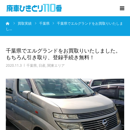
ーム
買取実績
千葉県
千葉県でエルグランドをお買取りいたしま
廃車･事故車の買取
し…
プレゼントキャンペーン
千葉県でエルグランドをお買取りいたしました。
もちろん引き取り、登録手続き無料！
無料査定
2020.11.3
千葉県
,
日産
,
関東エリア
お役立ち情報
お知らせ
会社概要
お問い合わせ