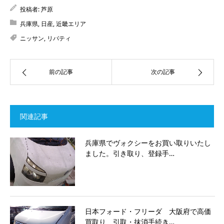
投稿者:
芦原
兵庫県
,
日産
,
近畿エリア
ニッサン
,
リバティ
前の記事
次の記事
関連記事
兵庫県でヴォクシーをお買い取りいたし
ました。引き取り、登録手…
日本フォード・フリーダ 大阪府で高価
買取り 引取・抹消手続き…