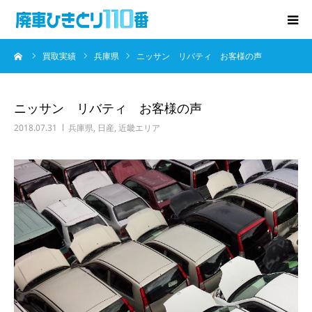
ーム
買取実績
兵庫県
ニッサン リバティ お客様の声
廃車･事故車の買取
プレゼントキャンペーン
ニッサン リバティ お客様の声
2018.07.31
兵庫県
,
日産
,
近畿エリア
無料査定
お役立ち情報
お知らせ
会社概要
お問い合わせ