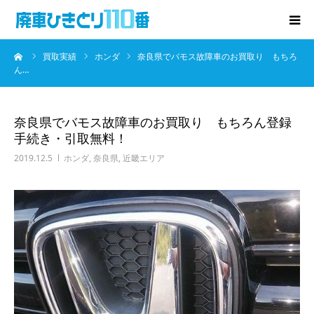
ーム
買取実績
ホンダ
奈良県でバモス故障車のお買取り もちろ
廃車･事故車の買取
ん…
プレゼントキャンペーン
奈良県でバモス故障車のお買取り もちろん登録
手続き・引取無料！
無料査定
2019.12.5
ホンダ
,
奈良県
,
近畿エリア
お役立ち情報
お知らせ
会社概要
お問い合わせ