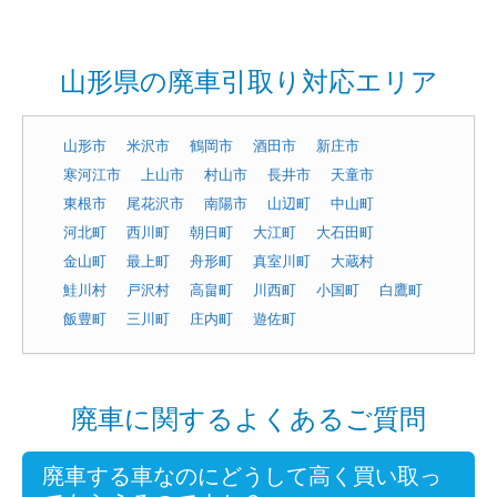
山形県の廃車引取り対応エリア
山形市
米沢市
鶴岡市
酒田市
新庄市
寒河江市
上山市
村山市
長井市
天童市
東根市
尾花沢市
南陽市
山辺町
中山町
河北町
西川町
朝日町
大江町
大石田町
金山町
最上町
舟形町
真室川町
大蔵村
鮭川村
戸沢村
高畠町
川西町
小国町
白鷹町
飯豊町
三川町
庄内町
遊佐町
廃車に関するよくあるご質問
廃車する車なのにどうして高く買い取っ