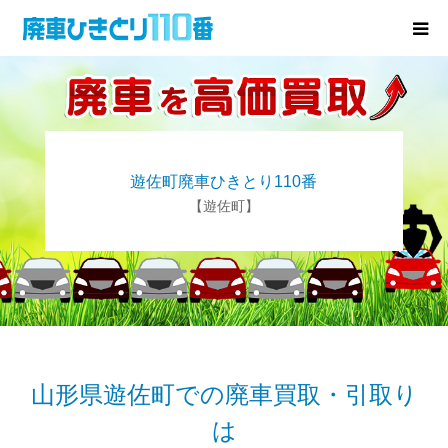
廃車･事故車の買取
プレゼントキャンペーン
遊佐町廃車ひきとり110番
無料査定
【遊佐町】
お役立ち情報
お知らせ
会社概要
山形県遊佐町での廃車買取・引取り
は
お問い合わせ