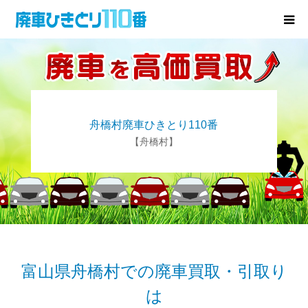
廃車･事故車の買取
プレゼントキャンペーン
舟橋村廃車ひきとり110番
無料査定
【舟橋村】
お役立ち情報
お知らせ
会社概要
富山県舟橋村での廃車買取・引取り
は
お問い合わせ